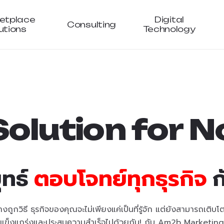
etplace
Digital
Consulting
utions
Technology
S
o
l
u
t
i
o
n
f
o
r
N
ุทธ์
ตอบโจทย์ทุกธุรกิจ
ก
ูกวิธี ธุรกิจของคุณจะไม่เพียงแค่เป็นที่รู้จัก แต่ยังสามารถเติบ
แข็งแกร่งและประสบความสำเร็จไปด้วยกัน! กับ Am2b Marketing