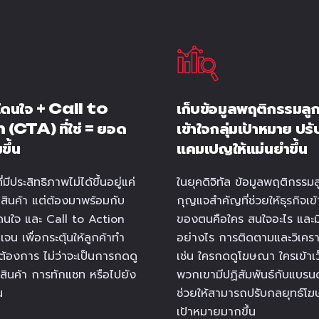
โดนใจ + Call to
เก็บข้อมูลพฤติกรรมลูกค
(CTA) ที่ใช่ = ยอด
เข้าใจกลุ่มเป้าหมาย ปรั
ขึ้น
แคมเปญให้แม่นยำขึ้น
่มีประสิทธิภาพไม่ได้ขึ้นอยู่แค่
ในยุคดิจิทัล ข้อมูลพฤติกรรมล
ินค้า แต่ต้องมาพร้อมกับ
กุญแจสำคัญที่ช่วยให้ธุรกิจเข้
โดนใจ และ Call to Action
ของตนคือใคร สนใจอะไร และ
เจน เพื่อกระตุ้นให้ลูกค้าทำ
อย่างไร การติดตามและวิเคราะ
จต้องการ ไม่ว่าจะเป็นการกดดู
เช่น ใครกดดูโฆษณา ใครเข้าเว
สินค้า การทักแชท หรือไปยัง
พวกเขามีปฏิสัมพันธ์กับแบรนด
น
ช่วยให้สามารถปรับกลยุทธ์โ
เป้าหมายมากขึ้น